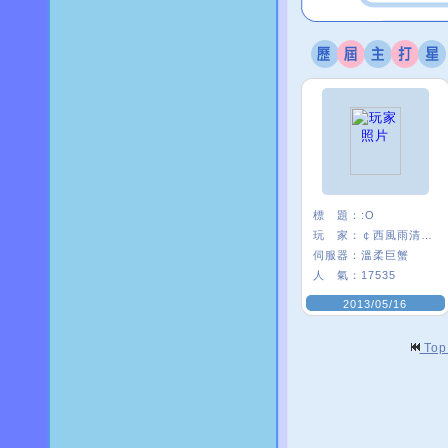
標 題：
:O
玩 家：
￠西風雨清楓∮
伺服器：
溫柔巨蟹
人 氣：
17535
2013/05/16
To