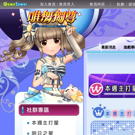
加入會員
會員登入
會員特區
點數 / 儲
|
最新消息
遊戲專