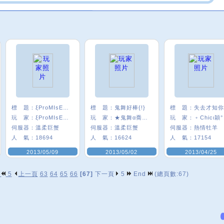
標 題：
ξProMIsE〞炫
標 題：
鬼舞好棒{!}
標 題：
玩 家：
ξProMIsE〞炫
玩 家：
★鬼舞α喬兒★
玩 家：
﹢Chicι穎°
伺服器：
溫柔巨蟹
伺服器：
溫柔巨蟹
伺服器：
熱情牡羊
人 氣：
18694
人 氣：
16624
人 氣：
17154
2013/05/09
2013/05/02
2013/04/25
p
5
上一頁
63
64
65
66
[67]
下一頁
5
End
(總頁數:67)