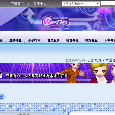
值
下載專區
客服中心
區
遊戲特色
新手指南
會員服務
社群專區
唯舞客服
下載專
‧玩家寫真 - 本週
唯舞獨尊官網