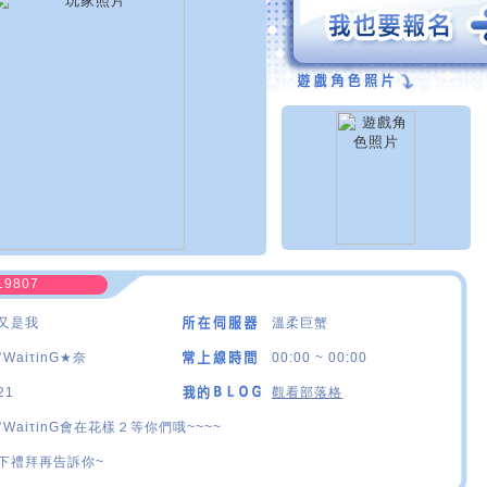
19807
又是我
溫柔巨蟹
°WaiτinG★奈
00:00 ~ 00:00
21
觀看部落格
°WaiτinG會在花樣２等你們哦~~~~
下禮拜再告訴你~