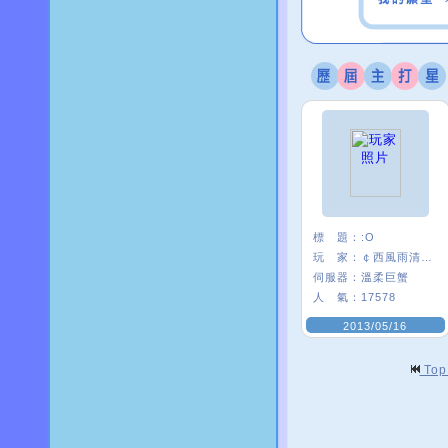
標 題：
:O
玩 家：
￠西風雨清楓∮
伺服器：
溫柔巨蟹
人 氣：
17578
2013/05/16
To