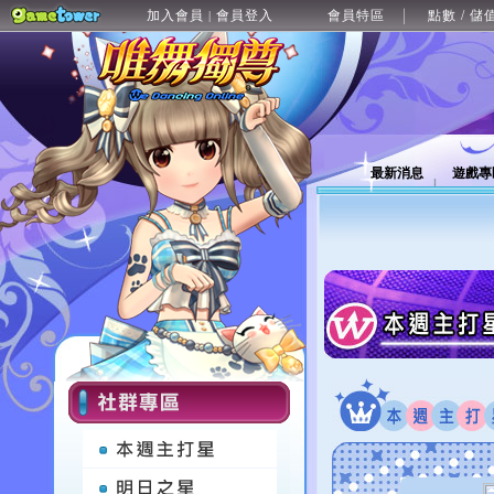
加入會員
會員登入
會員特區
點數 / 儲
|
最新消息
遊戲專