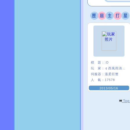
標 題：
:O
玩 家：
￠西風雨清楓∮
伺服器：
溫柔巨蟹
人 氣：
17578
2013/05/16
To