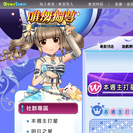
加入會員
會員登入
會員特區
點數 / 儲
|
最新消息
遊戲專