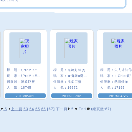
標 題：
ξProMIsE〞炫
標 題：
鬼舞好棒{!}
標 題：
玩 家：
ξProMIsE〞炫
玩 家：
★鬼舞α喬兒★
玩 家：
﹢Chicι穎°
伺服器：
溫柔巨蟹
伺服器：
溫柔巨蟹
伺服器：
熱情牡羊
人 氣：
18745
人 氣：
16672
人 氣：
17195
2013/05/09
2013/05/02
2013/04/25
p
5
上一頁
63
64
65
66
[67]
下一頁
5
End
(總頁數:67)