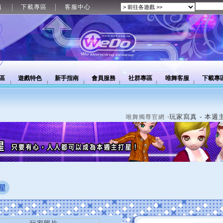
值
下載專區
客服中心
區
遊戲特色
新手指南
會員服務
社群專區
唯舞客服
下載專
‧玩家寫真 - 本週
唯舞獨尊官網