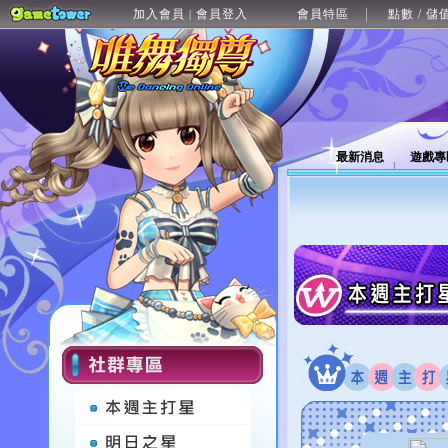
加入會員
會員登入
會員特區
點數 / 儲
|
最新消息
遊戲專