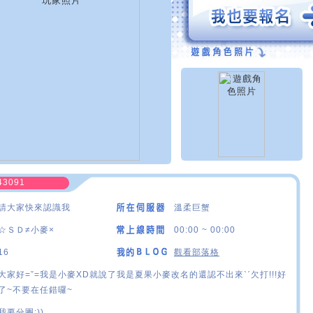
43091
請大家快來認識我
溫柔巨蟹
☆ＳＤ≠小麥×
00:00 ~ 00:00
16
觀看部落格
大家好=ˇ=我是小麥XD就說了我是夏果小麥改名的還認不出來ˋˊ欠打!!!好
了~不要在任錯囉~
我要分團:))