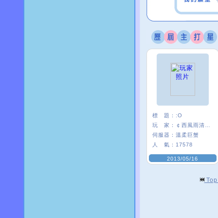
標 題：
:O
玩 家：
￠西風雨清楓∮
伺服器：
溫柔巨蟹
人 氣：
17578
2013/05/16
To