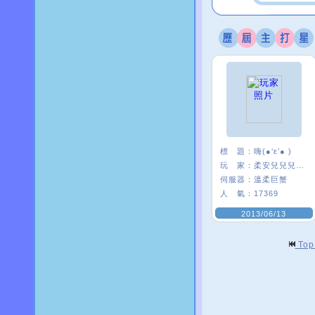
標 題：
嗨(●‘ε’● )
玩 家：
柔安兒兒兒兒’
伺服器：
溫柔巨蟹
人 氣：
17369
2013/06/13
To