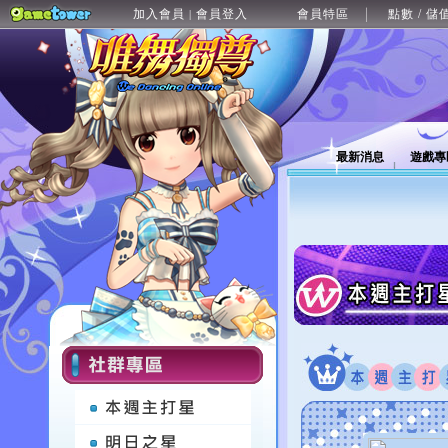
加入會員
會員登入
會員特區
點數 / 儲
|
最新消息
遊戲專