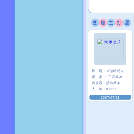
標 題：
來做咕朋友一ˇ一
玩 家：
~正咩炫凌~
伺服器：
熱情牡羊
人 氣：
81684
2007/07/11