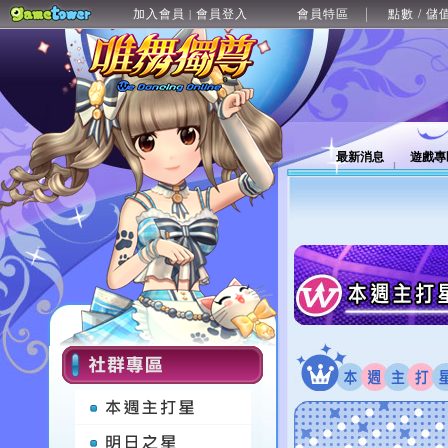
加入會員
會員登入
會員特區
點數 / 儲
|
最新消息
遊戲專