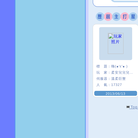
標 題：
嗨(●‘ε’● )
玩 家：
柔安兒兒兒兒’
伺服器：
溫柔巨蟹
人 氣：
17327
2013/06/13
To