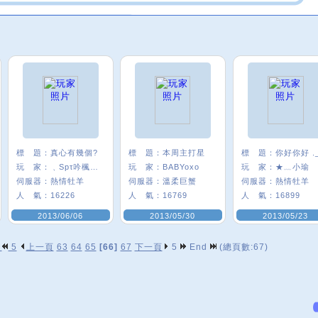
標 題：
真心有幾個?
標 題：
本周主打星
標 題：
你好你好 ._
玩 家：
﹑Spτ吟楓悅°
玩 家：
BABYoxo
玩 家：
★﹏小瑜
伺服器：
熱情牡羊
伺服器：
溫柔巨蟹
伺服器：
熱情牡羊
人 氣：
16226
人 氣：
16769
人 氣：
16899
2013/06/06
2013/05/30
2013/05/23
p
5
上一頁
63
64
65
[66]
67
下一頁
5
End
(總頁數:67)