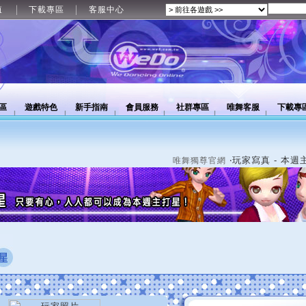
值
下載專區
客服中心
區
遊戲特色
新手指南
會員服務
社群專區
唯舞客服
下載專
‧玩家寫真 - 本週
唯舞獨尊官網