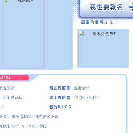
14482
最近回歸
溫柔巨蟹
﹑何不破麻點”
12:00 ~ 00:00
18
嗨 歡迎來認識我哦，都在浪漫掛釣。
可以來IG: 7_5.JIANG 找我