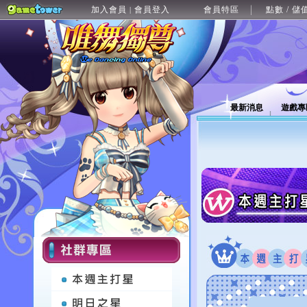
加入會員
會員登入
會員特區
點數 / 儲
|
最新消息
遊戲專