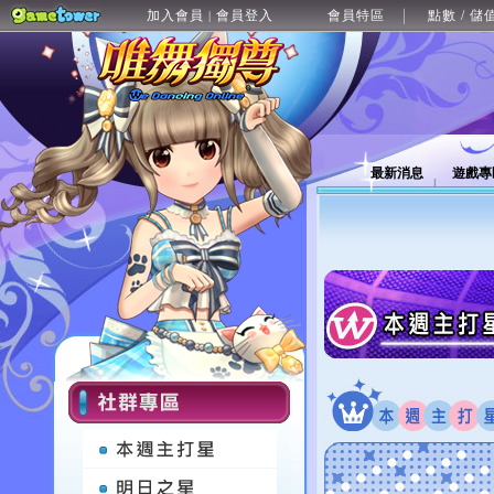
加入會員
會員登入
會員特區
點數 / 儲
|
最新消息
遊戲專