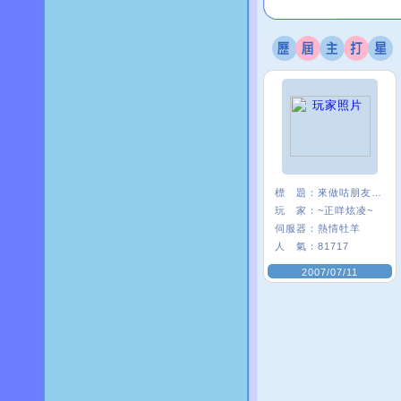
標 題：
來做咕朋友一ˇ一
玩 家：
~正咩炫凌~
伺服器：
熱情牡羊
人 氣：
81717
2007/07/11