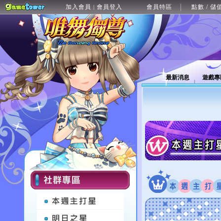
加入會員
會員登入
會員特區
點數 / 儲
|
最新消息
遊戲專