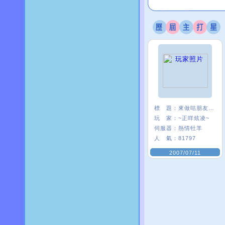
標 題：
來做咕朋友一ˇ一
玩 家：
~正咩炫凌~
伺服器：
熱情牡羊
人 氣：
81797
2007/07/11