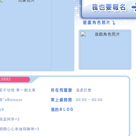
15892
若不珍惜 專一都太累
溫柔巨蟹
草°oBviousν
00:00 ~ 00:00
19
我是阿草<3
開開心心來做我啾咪<3