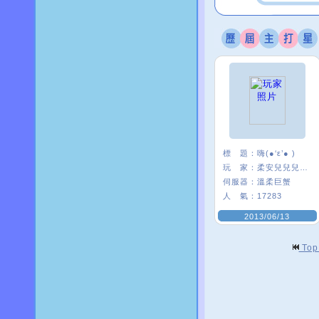
標 題：
嗨(●‘ε’● )
玩 家：
柔安兒兒兒兒’
伺服器：
溫柔巨蟹
人 氣：
17283
2013/06/13
To