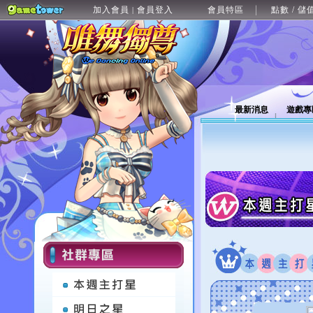
加入會員
會員登入
會員特區
點數 / 儲
|
最新消息
遊戲專