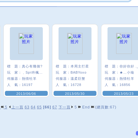
標 題：
真心有幾個?
標 題：
本周主打星
標 題：
你好你好 ._
玩 家：
﹑Spτ吟楓悅°
玩 家：
BABYoxo
玩 家：
★﹏小瑜
伺服器：
熱情牡羊
伺服器：
溫柔巨蟹
伺服器：
熱情牡羊
人 氣：
16197
人 氣：
16728
人 氣：
16856
2013/06/06
2013/05/30
2013/05/23
p
5
上一頁
63
64
65
[66]
67
下一頁
5
End
(總頁數:67)