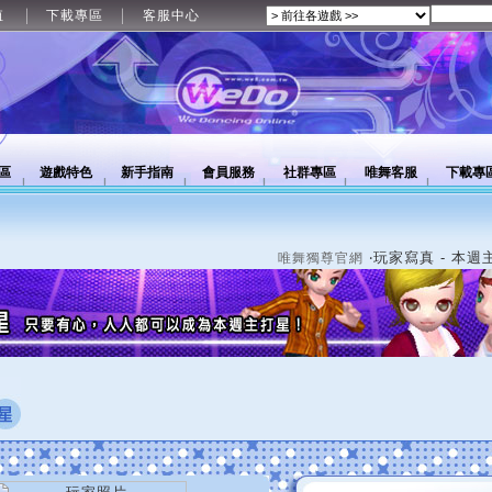
值
下載專區
客服中心
區
遊戲特色
新手指南
會員服務
社群專區
唯舞客服
下載專
‧玩家寫真 - 本週
唯舞獨尊官網