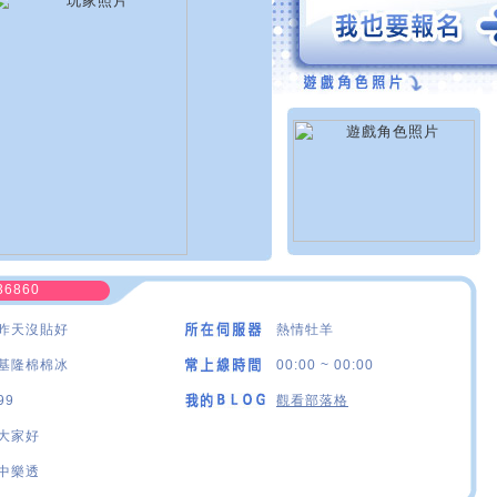
36860
昨天沒貼好
熱情牡羊
基隆棉棉冰
00:00 ~ 00:00
99
觀看部落格
大家好
中樂透