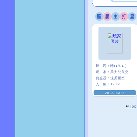
標 題：
嗨(●‘ε’● )
玩 家：
柔安兒兒兒兒’
伺服器：
溫柔巨蟹
人 氣：
17351
2013/06/13
To