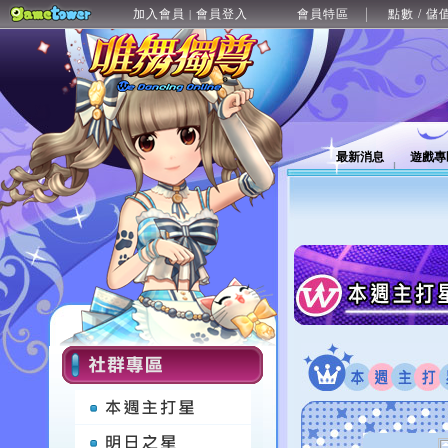
加入會員
會員登入
會員特區
點數 / 儲
|
最新消息
遊戲專