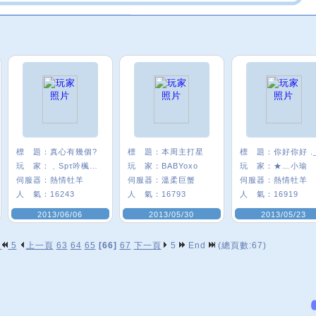
標 題：
真心有幾個?
標 題：
本周主打星
標 題：
你好你好 ._
玩 家：
﹑Spτ吟楓悅°
玩 家：
BABYoxo
玩 家：
★﹏小瑜
伺服器：
熱情牡羊
伺服器：
溫柔巨蟹
伺服器：
熱情牡羊
人 氣：
16243
人 氣：
16793
人 氣：
16919
2013/06/06
2013/05/30
2013/05/23
p
5
上一頁
63
64
65
[66]
67
下一頁
5
End
(總頁數:67)