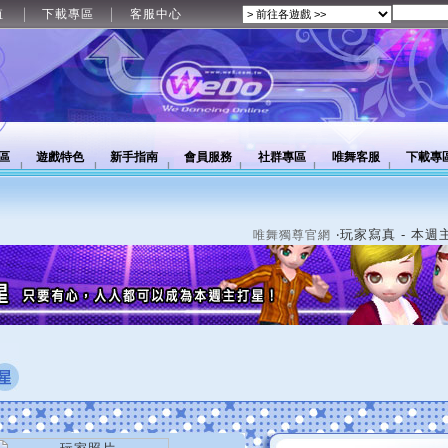
值
下載專區
客服中心
區
遊戲特色
新手指南
會員服務
社群專區
唯舞客服
下載專
‧玩家寫真 - 本週
唯舞獨尊官網