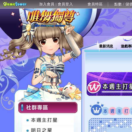
加入會員
會員登入
會員特區
點數 / 儲
|
最新消息
遊戲專