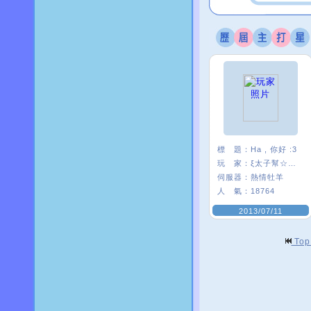
標 題：
Ha , 你好 :3
玩 家：
ξ太子幫☆絺芯
伺服器：
熱情牡羊
人 氣：
18764
2013/07/11
To