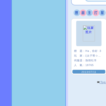
標 題：
Ha , 你好 :3
玩 家：
ξ太子幫☆絺芯
伺服器：
熱情牡羊
人 氣：
18765
2013/07/11
To