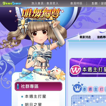
加入會員
會員登入
會員特區
點數 / 儲
|
最新消息
遊戲專