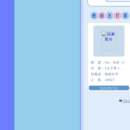
標 題：
Ha , 你好 :3
玩 家：
ξ太子幫☆絺芯
伺服器：
熱情牡羊
人 氣：
18827
2013/07/11
To