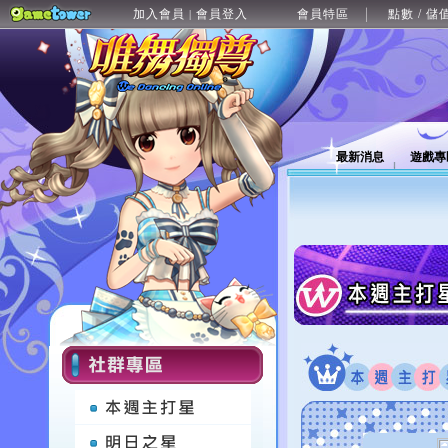
加入會員
會員登入
會員特區
點數 / 儲
|
最新消息
遊戲專