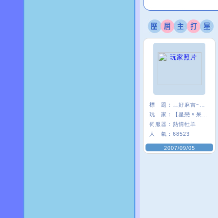
標 題：
﹏好麻吉~~我×
玩 家：
【星戀〃呆』娃
伺服器：
熱情牡羊
人 氣：
68523
2007/09/05