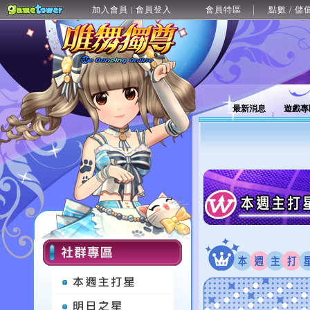
加入會員
會員登入
會員特區
點數 / 儲
|
最新消息
遊戲專