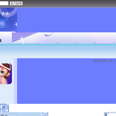
區
唯舞獨尊官網