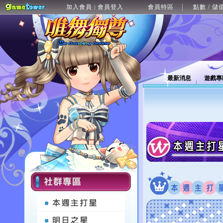
加入會員
會員登入
會員特區
點數 / 儲
|
最新消息
遊戲專