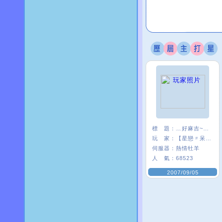
標 題：
﹏好麻吉~~我×
玩 家：
【星戀〃呆』娃
伺服器：
熱情牡羊
人 氣：
68523
2007/09/05