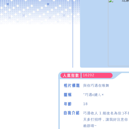
16202
與你巧遇在唯舞
°巧遇ε媲ㄦ×
18
巧遇收人 1.能改名為佳:)不
天多打招呼，讓我好注意你 
賴群唷~