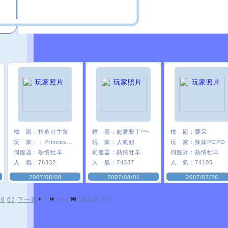
標 題：
招募公主幫
標 題：
超愛墾丁^^~
標 題：
耍呆
玩 家：
︴Princess〃葵
玩 家：
人氣妞
玩 家：
辣妹POPO
伺服器：
熱情牡羊
伺服器：
熱情牡羊
伺服器：
熱情牡羊
人 氣：
76332
人 氣：
74337
人 氣：
74105
2007/08/08
2007/08/01
2007/07/26
66
67
下一頁
5
End
(總頁數:67)