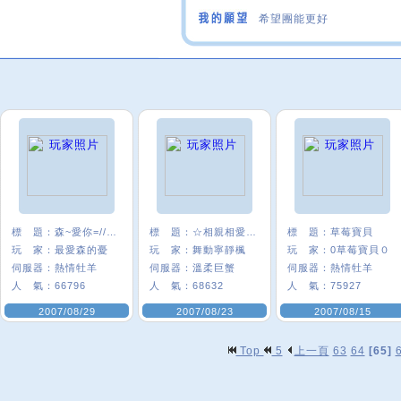
希望團能更好
標 題：
森~愛你=////=
標 題：
☆相親相愛最堅強★°
標 題：
草莓寶貝
玩 家：
最愛森的憂
玩 家：
舞動寧靜楓
玩 家：
0草莓寶貝０
伺服器：
熱情牡羊
伺服器：
溫柔巨蟹
伺服器：
熱情牡羊
人 氣：
66796
人 氣：
68632
人 氣：
75927
2007/08/29
2007/08/23
2007/08/15
Top
5
上一頁
63
64
[65]