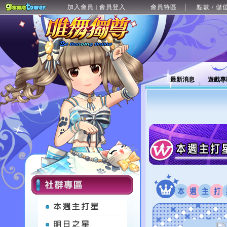
加入會員
會員登入
會員特區
點數 / 儲
|
最新消息
遊戲專