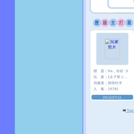
標 題：
Ha , 你好 :3
玩 家：
ξ太子幫☆絺芯
伺服器：
熱情牡羊
人 氣：
18782
2013/07/11
To