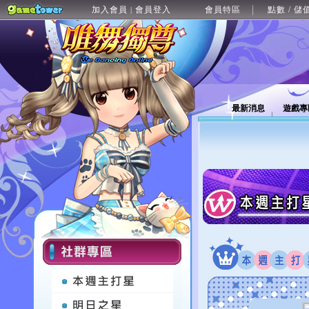
加入會員
會員登入
會員特區
點數 / 儲
|
最新消息
遊戲專