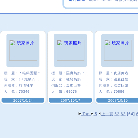
標 題：
＊唯獨愛甄＊
標 題：
惡魔奶奶~*
標 題：
夜店舞者~正娃
玩 家：
ζ〃熾燄☆╮甄
玩 家：
極惡奶奶
玩 家：
泌夏娃娃
伺服器：
熱情牡羊
伺服器：
溫柔巨蟹
伺服器：
溫柔巨蟹
人 氣：
70346
人 氣：
69076
人 氣：
70886
2007/10/24
2007/10/17
2007/10/10
Top
5
上一頁
62
63
[64]