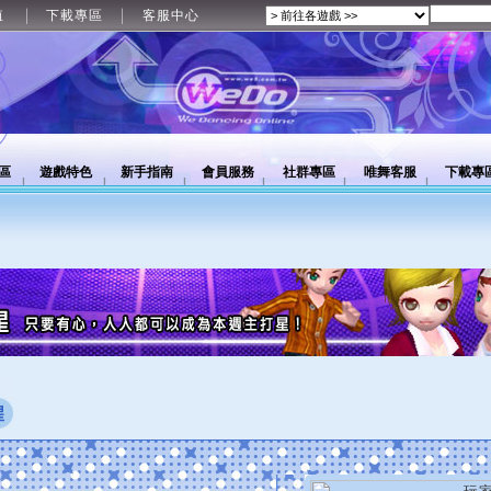
值
下載專區
客服中心
區
遊戲特色
新手指南
會員服務
社群專區
唯舞客服
下載專