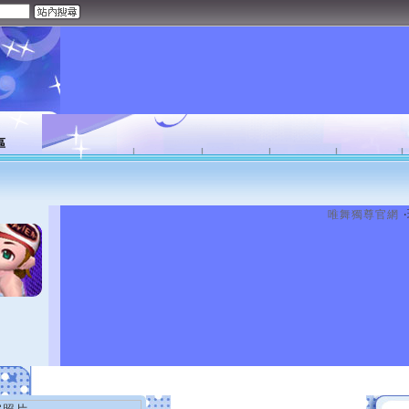
區
唯舞獨尊官網