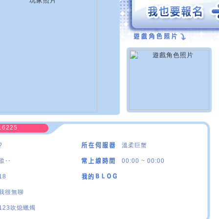
16225
?
溫柔巨蟹
噷‥
00:00 ~ 00:00
18
我很無聊
123吹熄蠟燭