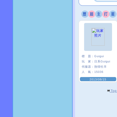
標 題：
Guigui
玩 家：
日系Guigui
伺服器：
熱情牡羊
人 氣：
15036
2013/08/15
To