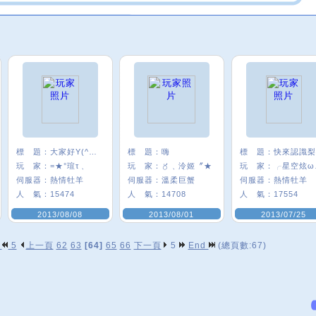
標 題：
大家好Y(^＿^)Y
標 題：
嗨
標 題：
玩 家：
=★°瑄τ﹑
玩 家：
〥﹑泠姬〞★
玩 家：
╭
伺服器：
熱情牡羊
伺服器：
溫柔巨蟹
伺服器：
熱情牡羊
人 氣：
15474
人 氣：
14708
人 氣：
17554
2013/08/08
2013/08/01
2013/07/25
p
5
上一頁
62
63
[64]
65
66
下一頁
5
End
(總頁數:67)