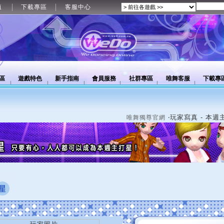
值
下載專區
客服中心
區
遊戲特色
新手指南
會員服務
社群專區
唯舞客服
下載專
‧玩家寫真 - 本週
唯舞獨尊官網