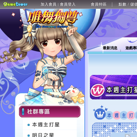
加入會員
會員登入
會員特區
點數 / 儲
|
最新消息
遊戲專