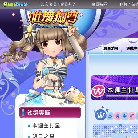
加入會員
會員登入
會員特區
點數 / 儲
|
最新消息
遊戲專