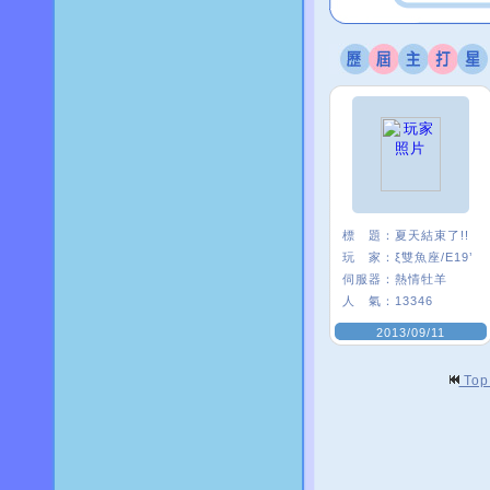
標 題：
夏天結束了!!
玩 家：
ξ雙魚座/E19’
伺服器：
熱情牡羊
人 氣：
13346
2013/09/11
To