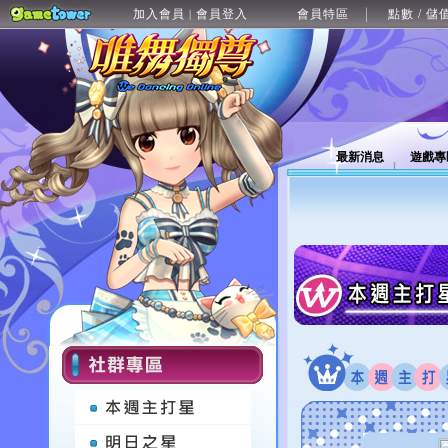
加入會員
會員登入
會員特區
點數 / 儲
|
最新消息
遊戲專