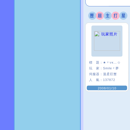
標 題：
★〃νκ﹏☆
玩 家：
Smile〃夢
伺服器：
溫柔巨蟹
人 氣：
137872
2008/01/10