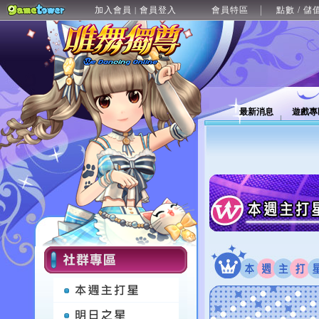
加入會員
會員登入
會員特區
點數 / 儲
|
最新消息
遊戲專