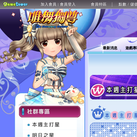
加入會員
會員登入
會員特區
點數 / 儲
|
最新消息
遊戲專