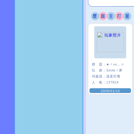
標 題：
★〃νκ﹏☆
玩 家：
Smile〃夢
伺服器：
溫柔巨蟹
人 氣：
137824
2008/01/10