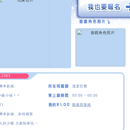
12383
卿本妖嬈
溫柔巨蟹
×蘇小傾〃＊
00:00 ~ 00:00
21
觀看部落格
卿本妖嬈，奈何禍害
人好少喔 大家快來玩 ~