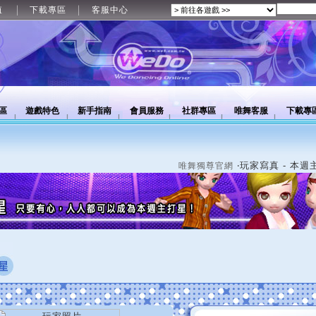
值
下載專區
客服中心
區
遊戲特色
新手指南
會員服務
社群專區
唯舞客服
下載專
‧玩家寫真 - 本週
唯舞獨尊官網