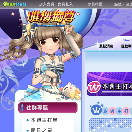
加入會員
會員登入
會員特區
點數 / 儲
|
最新消息
遊戲專