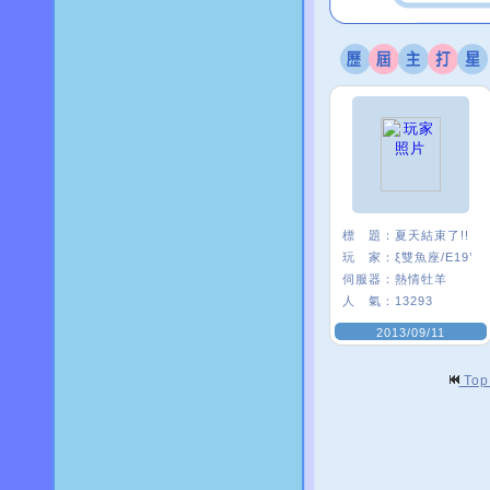
標 題：
夏天結束了!!
玩 家：
ξ雙魚座/E19’
伺服器：
熱情牡羊
人 氣：
13293
2013/09/11
To