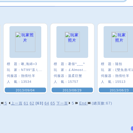
標 題：
啾,海綿<3
標 題：
暑假^___^
標 題：
隨拍
玩 家：
NT99°漾ㄦ海綿
玩 家：
￡Almost★瞳°
玩 家：
ξ雙魚座/E1
伺服器：
熱情牡羊
伺服器：
溫柔巨蟹
伺服器：
熱情牡羊
人 氣：
13534
人 氣：
15757
人 氣：
15513
2013/09/04
2013/08/29
2013/08/23
p
5
上一頁
61
62
[63]
64
65
下一頁
5
End
(總頁數:67)