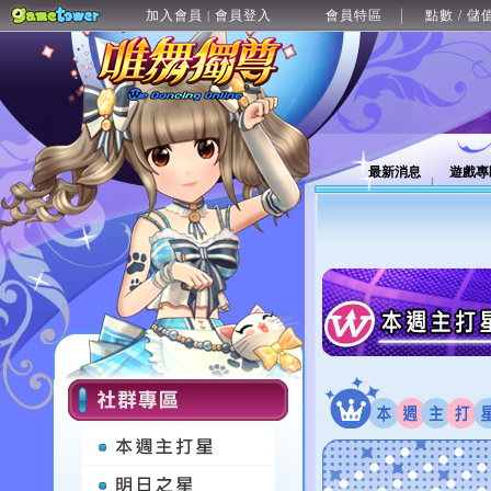
加入會員
會員登入
會員特區
點數 / 儲
|
最新消息
遊戲專