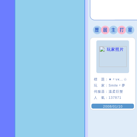
標 題：
★〃νκ﹏☆
玩 家：
Smile〃夢
伺服器：
溫柔巨蟹
人 氣：
137871
2008/01/10