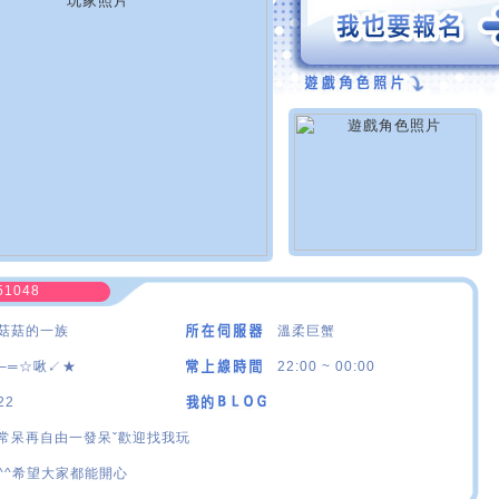
51048
菇菇的一族
溫柔巨蟹
─═☆啾↙★
22:00 ~ 00:00
22
常呆再自由一發呆ˇ歡迎找我玩
^^希望大家都能開心