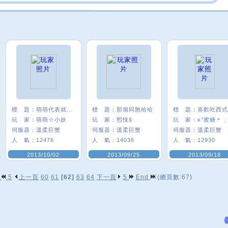
標 題：
萌萌代表就是我
標 題：
那個同胞哈哈
標 題：
玩 家：
萌萌☆小妖
玩 家：
熙悅§
玩 家：
κ°蜜糖＊﹑
伺服器：
溫柔巨蟹
伺服器：
溫柔巨蟹
伺服器：
溫柔巨蟹
人 氣：
12476
人 氣：
14036
人 氣：
12930
2013/10/02
2013/09/25
2013/09/18
p
5
上一頁
60
61
[62]
63
64
下一頁
5
End
(總頁數:67)