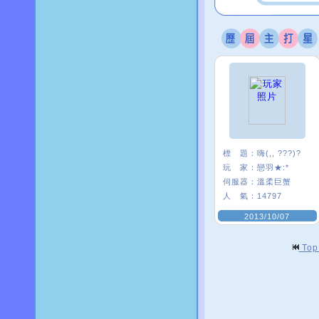
標 題：
嗨(,, ???)?
玩 家：
戀羽★:*
伺服器：
溫柔巨蟹
人 氣：
14797
2013/10/07
To