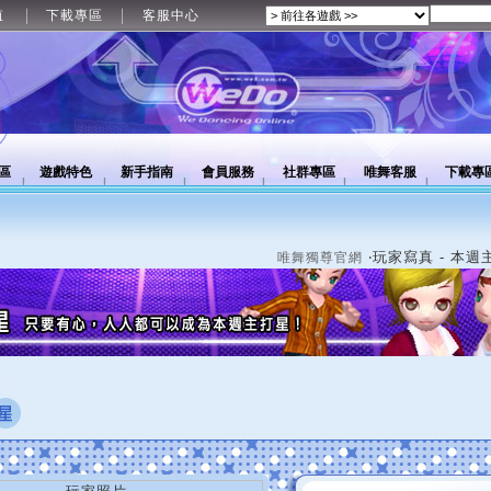
值
下載專區
客服中心
區
遊戲特色
新手指南
會員服務
社群專區
唯舞客服
下載專
‧玩家寫真 - 本週
唯舞獨尊官網