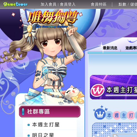
加入會員
會員登入
會員特區
點數 / 儲
|
最新消息
遊戲專