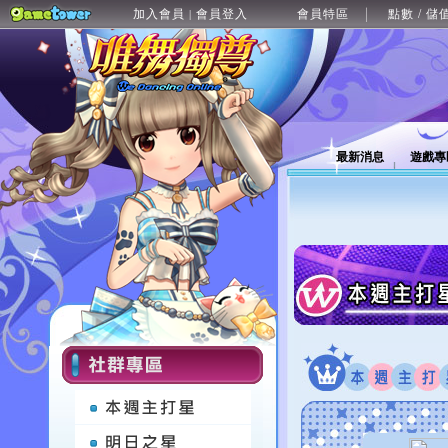
加入會員
會員登入
會員特區
點數 / 儲
|
最新消息
遊戲專