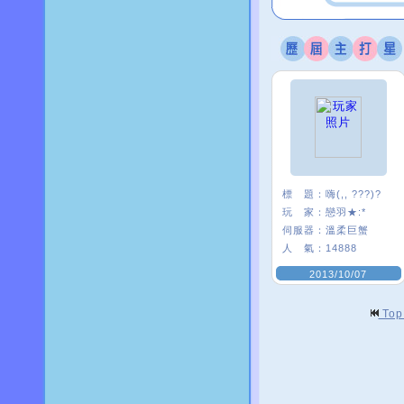
標 題：
嗨(,, ???)?
玩 家：
戀羽★:*
伺服器：
溫柔巨蟹
人 氣：
14888
2013/10/07
To