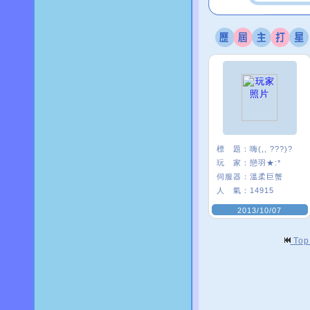
標 題：
嗨(,, ???)?
玩 家：
戀羽★:*
伺服器：
溫柔巨蟹
人 氣：
14915
2013/10/07
To