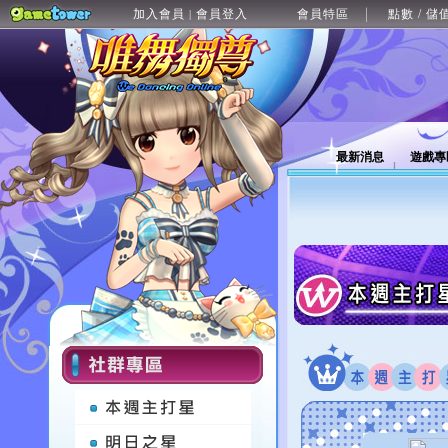
加入會員
會員登入
會員特區
點數 / 儲
|
最新消息
遊戲專