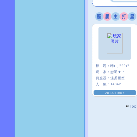
標 題：
嗨(,, ???)?
玩 家：
戀羽★:*
伺服器：
溫柔巨蟹
人 氣：
14842
2013/10/07
To