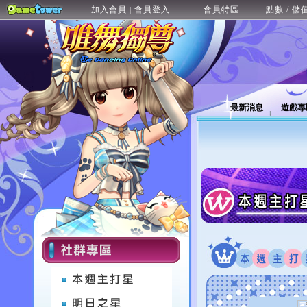
加入會員
會員登入
會員特區
點數 / 儲
|
最新消息
遊戲專