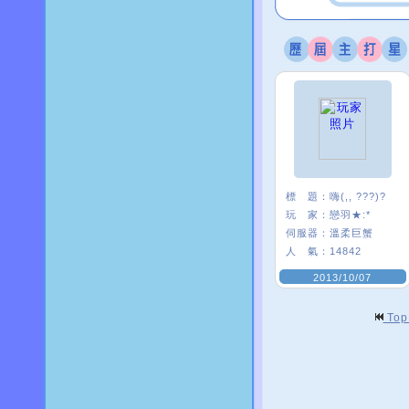
標 題：
嗨(,, ???)?
玩 家：
戀羽★:*
伺服器：
溫柔巨蟹
人 氣：
14842
2013/10/07
To