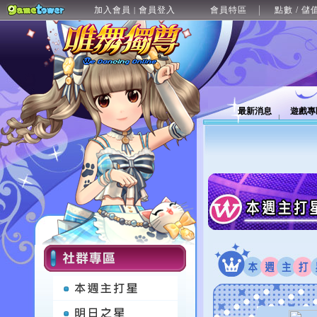
加入會員
會員登入
會員特區
點數 / 儲
|
最新消息
遊戲專