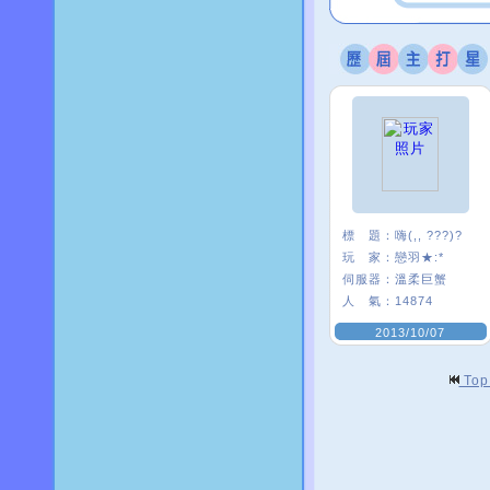
標 題：
嗨(,, ???)?
玩 家：
戀羽★:*
伺服器：
溫柔巨蟹
人 氣：
14874
2013/10/07
To