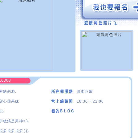
16308
寧缺勿濫.
溫柔巨蟹
甜心蘋果妹
18:30 ~ 22:00
16
李敏鎬是男神<3.
很多很多很多:)))