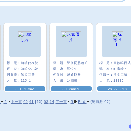
標 題：
萌萌代表就是我
標 題：
那個同胞哈哈
標 題：
玩 家：
萌萌☆小妖
玩 家：
熙悅§
玩 家：
κ°蜜糖＊﹑
伺服器：
溫柔巨蟹
伺服器：
溫柔巨蟹
伺服器：
溫柔巨蟹
人 氣：
12541
人 氣：
14098
人 氣：
12993
2013/10/02
2013/09/25
2013/09/18
p
5
上一頁
60
61
[62]
63
64
下一頁
5
End
(總頁數:67)