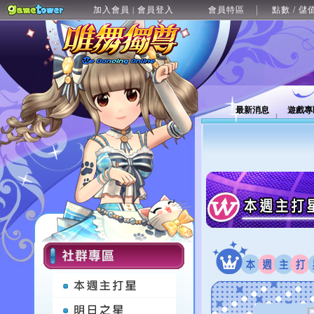
加入會員
會員登入
會員特區
點數 / 儲
|
最新消息
遊戲專