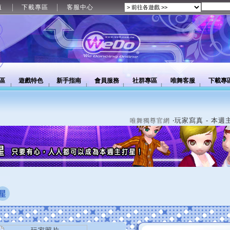
值
下載專區
客服中心
區
遊戲特色
新手指南
會員服務
社群專區
唯舞客服
下載專
‧玩家寫真 - 本週
唯舞獨尊官網