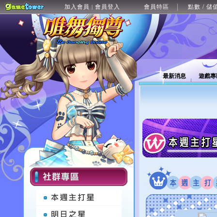
加入會員
會員登入
會員特區
點數 / 儲
|
最新消息
遊戲專