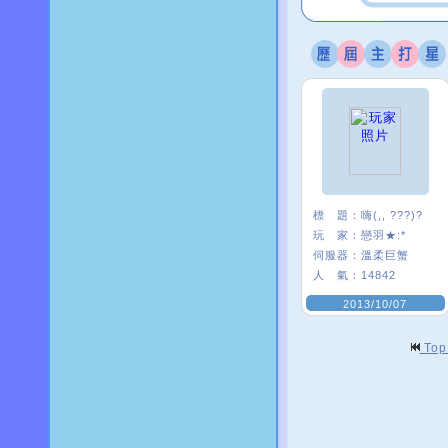
標 題：
嗨(,, ???)?
玩 家：
戀羽★:*
伺服器：
溫柔巨蟹
人 氣：
14842
2013/10/07
To