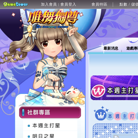
加入會員
會員登入
會員特區
點數 / 儲
|
最新消息
遊戲專