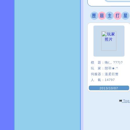
標 題：
嗨(,, ???)?
玩 家：
戀羽★:*
伺服器：
溫柔巨蟹
人 氣：
14797
2013/10/07
To