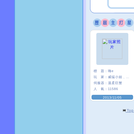
標 題：
嗨e
玩 家：
威猛小姐﹑*E21
伺服器：
溫柔巨蟹
人 氣：
11586
2013/11/05
To