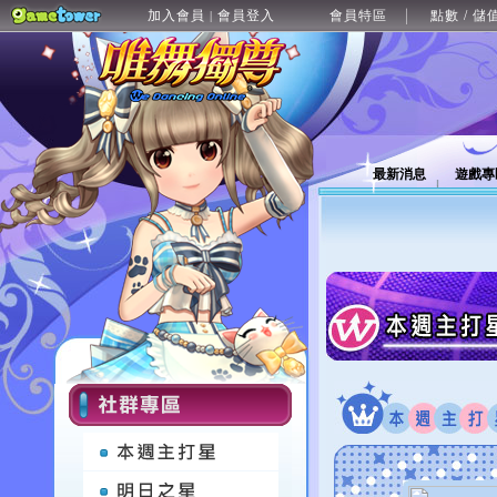
加入會員
會員登入
會員特區
點數 / 儲
|
最新消息
遊戲專