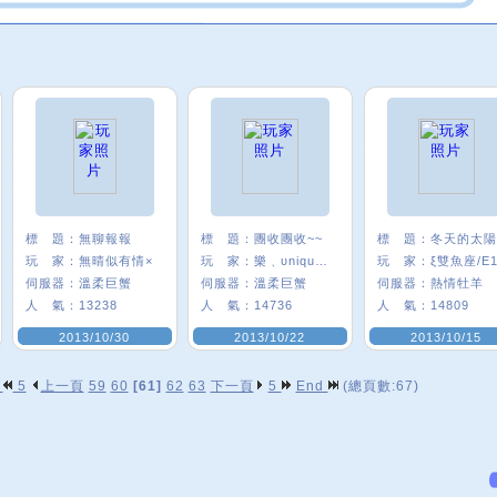
標 題：
無聊報報
標 題：
團收團收~~
標 題：
玩 家：
無晴似有情×
玩 家：
樂﹑υnique﹡
玩 家：
ξ雙魚座/E1
伺服器：
溫柔巨蟹
伺服器：
溫柔巨蟹
伺服器：
熱情牡羊
人 氣：
13238
人 氣：
14736
人 氣：
14809
2013/10/30
2013/10/22
2013/10/15
p
5
上一頁
59
60
[61]
62
63
下一頁
5
End
(總頁數:67)