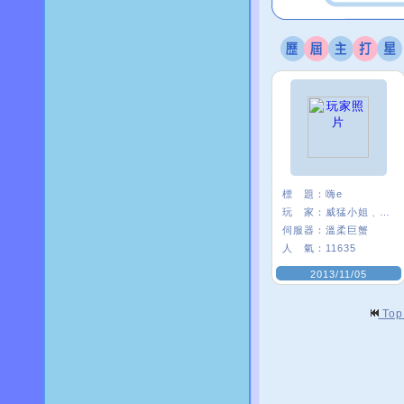
標 題：
嗨e
玩 家：
威猛小姐﹑*E21
伺服器：
溫柔巨蟹
人 氣：
11635
2013/11/05
To