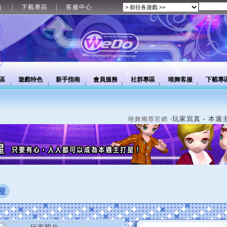
值
下載專區
客服中心
區
遊戲特色
新手指南
會員服務
社群專區
唯舞客服
下載專
‧玩家寫真 - 本週
唯舞獨尊官網