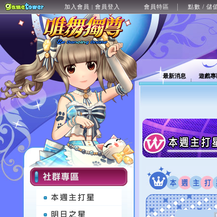
加入會員
會員登入
會員特區
點數 / 儲
|
最新消息
遊戲專