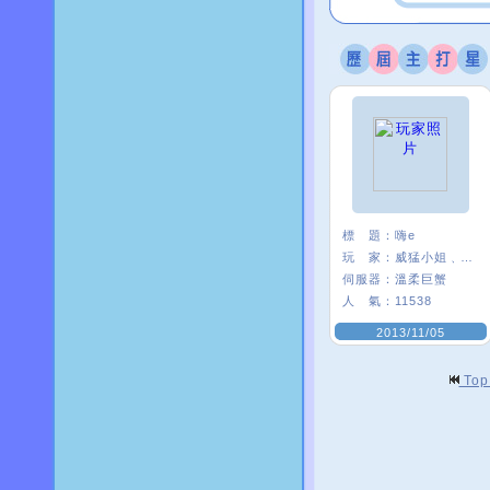
標 題：
嗨e
玩 家：
威猛小姐﹑*E21
伺服器：
溫柔巨蟹
人 氣：
11538
2013/11/05
To