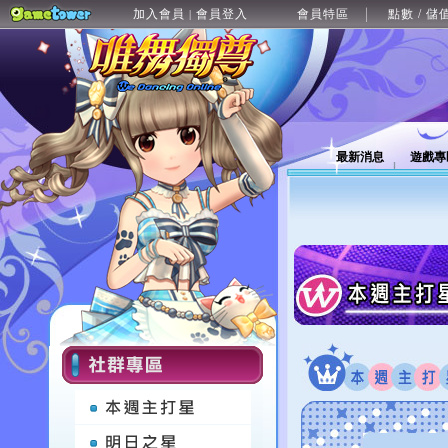
加入會員
會員登入
會員特區
點數 / 儲
|
最新消息
遊戲專