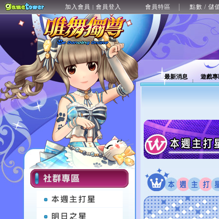
加入會員
會員登入
會員特區
點數 / 儲
|
最新消息
遊戲專