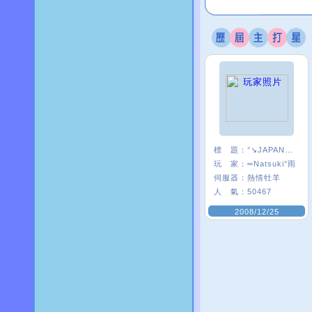
標 題：
°↘JAPAN★S團
玩 家：
═Natsuki°雨
伺服器：
熱情牡羊
人 氣：
50467
2008/12/25