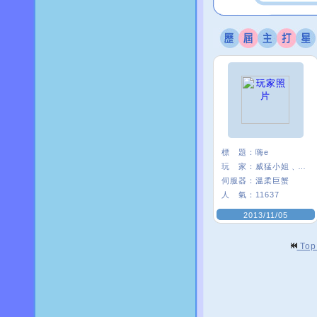
標 題：
嗨e
玩 家：
威猛小姐﹑*E21
伺服器：
溫柔巨蟹
人 氣：
11637
2013/11/05
To