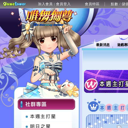
加入會員
會員登入
會員特區
點數 / 儲
|
最新消息
遊戲專