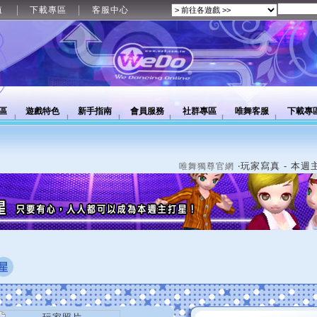
值
下載專區
客服中心
區
遊戲特色
新手指南
會員服務
社群專區
唯舞客服
下載專
‧玩家寫真 - 本週
唯舞獨尊官網