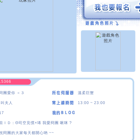
15366
冏團愛你 ＜３
溫柔巨蟹
·叫夫人
13:00 ~ 23:00
17
前ＩＤ：Θ司空見慣×琋 我愛冏團 啾咪 ?
祝冏團的大家每天都開心吶 ~~