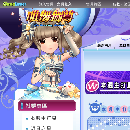
加入會員
會員登入
會員特區
點數 / 儲
|
最新消息
遊戲專