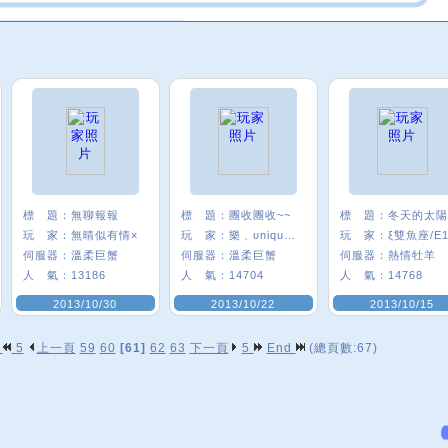
標 題：
無聊報報
標 題：
團收團收~~
標 題：
玩 家：
無晴似有情×
玩 家：
樂﹑υnique﹡
玩 家：
ξ雙魚座/E1
伺服器：
溫柔巨蟹
伺服器：
溫柔巨蟹
伺服器：
熱情牡羊
人 氣：
13186
人 氣：
14704
人 氣：
14768
2013/10/30
2013/10/22
2013/10/15
p
5
上一頁
59
60
[61]
62
63
下一頁
5
End
(總頁數:67)