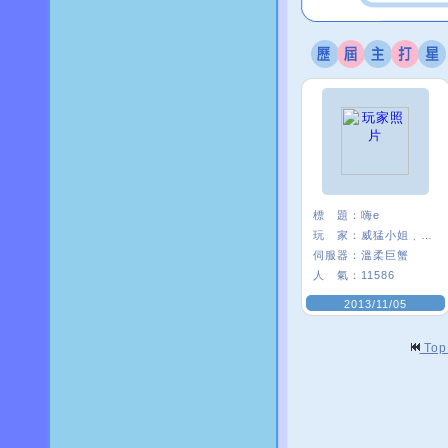
標 題：
嗨e
玩 家：
威猛小姐﹑*E21
伺服器：
溫柔巨蟹
人 氣：
11586
2013/11/05
To