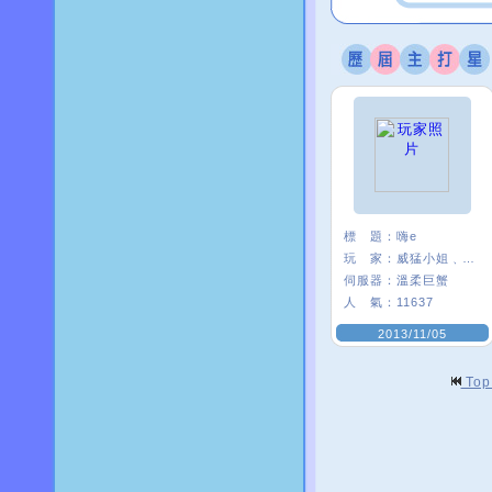
標 題：
嗨e
玩 家：
威猛小姐﹑*E21
伺服器：
溫柔巨蟹
人 氣：
11637
2013/11/05
To