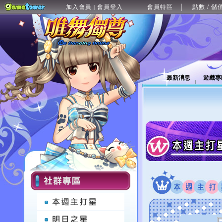
加入會員
會員登入
會員特區
點數 / 儲
|
最新消息
遊戲專