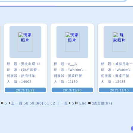
標 題：
要改名囉 <3
標 題：
A__A
標 題：
威挺是唯一
玩 家：
ξ妍析深愛智﹑
玩 家：
°WaiτinG★琍
玩 家：
°WaiτinG
伺服器：
熱情牡羊
伺服器：
溫柔巨蟹
伺服器：
溫柔巨蟹
人 氣：
14902
人 氣：
11139
人 氣：
13435
2013/11/27
2013/11/20
2013/11/13
p
5
上一頁
58
59
[60]
61
62
下一頁
5
End
(總頁數:67)