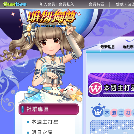
加入會員
會員登入
會員特區
點數 / 儲
|
最新消息
遊戲專