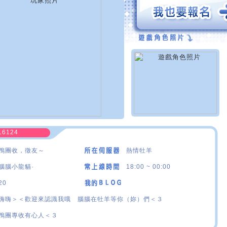
16124
鴨團收，徵友～
熱情牡羊
腦腦小龍貓·
18:00 ~ 00:00
20
嗨嗨＞＜歡迎來認識我哦 腦腦在牡羊等你（妳）們＜３
鴨團專收有心人＜３