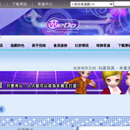
值
下載專區
客服中心
區
遊戲特色
新手指南
會員服務
社群專區
唯舞客服
下載專
‧玩家寫真 - 本週
唯舞獨尊官網