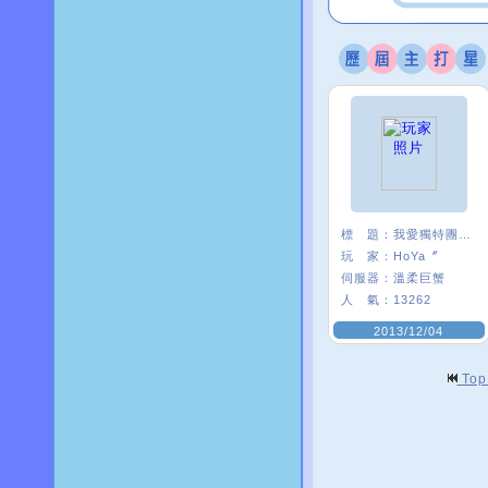
標 題：
我愛獨特團 :3
玩 家：
HoYa〞
伺服器：
溫柔巨蟹
人 氣：
13262
2013/12/04
To