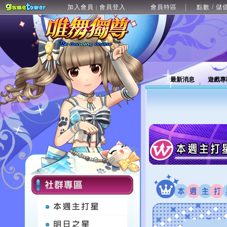
加入會員
會員登入
會員特區
點數 / 儲
|
最新消息
遊戲專