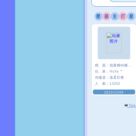
標 題：
我愛獨特團 :3
玩 家：
HoYa〞
伺服器：
溫柔巨蟹
人 氣：
13262
2013/12/04
To