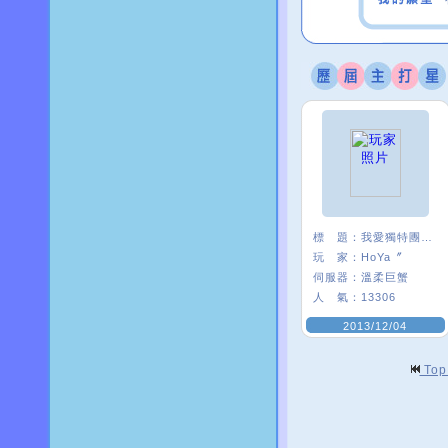
標 題：
我愛獨特團 :3
玩 家：
HoYa〞
伺服器：
溫柔巨蟹
人 氣：
13306
2013/12/04
To