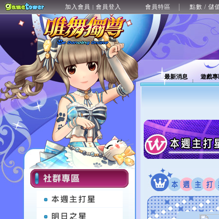
加入會員
會員登入
會員特區
點數 / 儲
|
最新消息
遊戲專