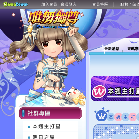
加入會員
會員登入
會員特區
點數 / 儲
|
最新消息
遊戲專