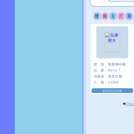
標 題：
我愛獨特團 :3
玩 家：
HoYa〞
伺服器：
溫柔巨蟹
人 氣：
13358
2013/12/04
To