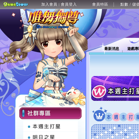
加入會員
會員登入
會員特區
點數 / 儲
|
最新消息
遊戲專