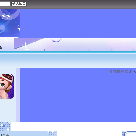
區
唯舞獨尊官網