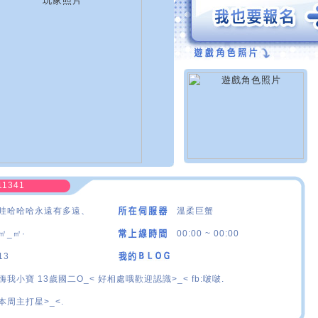
11341
哇哈哈哈永遠有多遠、
溫柔巨蟹
㎡_㎡·
00:00 ~ 00:00
13
嗨我小寶 13歲國二O_< 好相處哦歡迎認識>_< fb:啵啵.
本周主打星>_<.