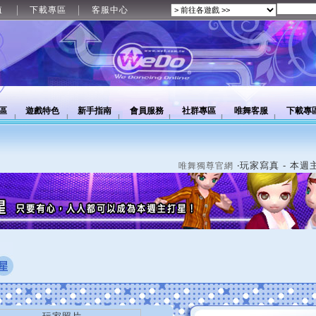
值
下載專區
客服中心
區
遊戲特色
新手指南
會員服務
社群專區
唯舞客服
下載專
‧玩家寫真 - 本週
唯舞獨尊官網