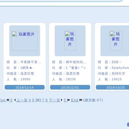
標 題：
半夜睡不著發一個
標 題：
兩年後的回鍋ww
標 題：
回歸～
玩 家：
ξ網美★╮
玩 家：
ξ〝蔓蔓τ〞☆
玩 家：
Epiphyllu
伺服器：
溫柔巨蟹
伺服器：
溫柔巨蟹
伺服器：
熱情牡羊
人 氣：
19995
人 氣：
18236
人 氣：
19615
2018/11/14
2018/11/01
2018/10/25
Top
5
上一頁
4
5
[6]
7
8
下一頁
5
End
(總頁數:67)