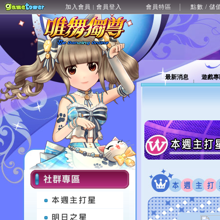
加入會員
會員登入
會員特區
點數 / 儲
|
最新消息
遊戲專