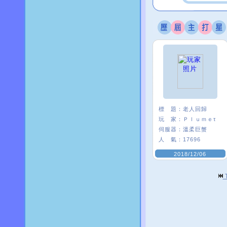
標 題：
老人回歸
玩 家：
Ｐｌｕｍｅτ
伺服器：
溫柔巨蟹
人 氣：
17696
2018/12/06