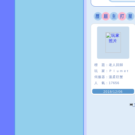
標 題：
老人回歸
玩 家：
Ｐｌｕｍｅτ
伺服器：
溫柔巨蟹
人 氣：
17656
2018/12/06