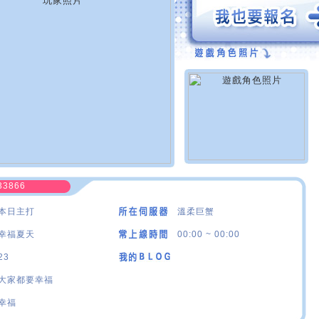
33866
本日主打
溫柔巨蟹
幸福夏天
00:00 ~ 00:00
23
大家都要幸福
幸福