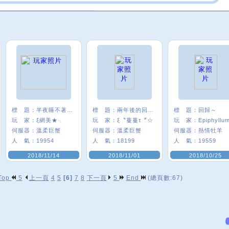
標 題：
半夜睡不著發一個
標 題：
兩年後的回鍋ww
標 題：
回歸～
玩 家：
ξ網美★╮
玩 家：
ξ〝蔓蔓τ〞☆
玩 家：
Epiphyllu
伺服器：
溫柔巨蟹
伺服器：
溫柔巨蟹
伺服器：
熱情牡羊
人 氣：
19954
人 氣：
18199
人 氣：
19559
2018/11/14
2018/11/01
2018/10/25
Top
5
上一頁
4
5
[6]
7
8
下一頁
5
End
(總頁數:67)