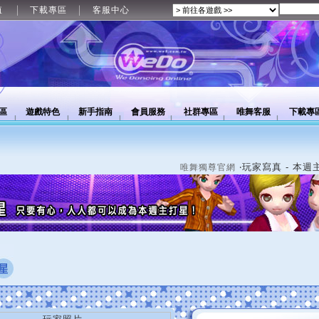
值
下載專區
客服中心
區
遊戲特色
新手指南
會員服務
社群專區
唯舞客服
下載專
‧玩家寫真 - 本週
唯舞獨尊官網