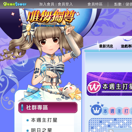
加入會員
會員登入
會員特區
點數 / 儲
|
最新消息
遊戲專