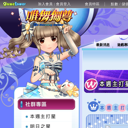
加入會員
會員登入
會員特區
點數 / 儲
|
最新消息
遊戲專