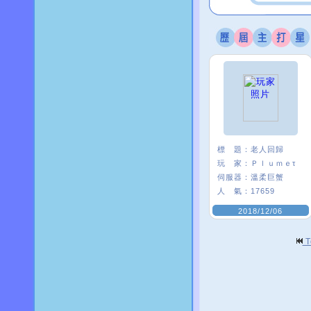
標 題：
老人回歸
玩 家：
Ｐｌｕｍｅτ
伺服器：
溫柔巨蟹
人 氣：
17659
2018/12/06
T