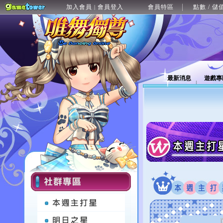
加入會員
會員登入
會員特區
點數 / 儲
|
最新消息
遊戲專